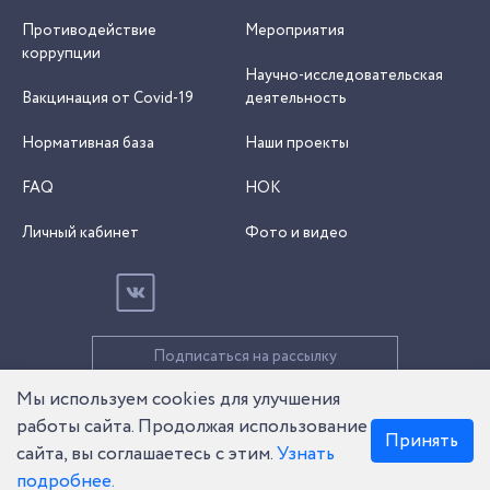
Противодействие
Мероприятия
коррупции
Научно-исследовательская
Вакцинация от Covid-19
деятельность
Нормативная база
Наши проекты
FAQ
НОК
Личный кабинет
Фото и видео
Подписаться на рассылку
Мы используем cookies для улучшения
© 2026 Все права защищены
работы сайта. Продолжая использование
Карта сайта
Принять
Политика обработки данных
сайта, вы соглашаетесь с этим.
Узнать
подробнее.
Разработка сайта
Софтмажор