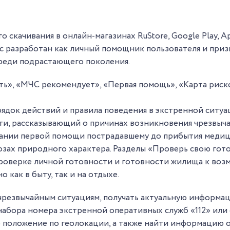
скачивания в онлайн-магазинах RuStore, Google Play, A
ис разработан как личный помощник пользователя и при
среди подрастающего поколения.
ать», «МЧС рекомендует», «Первая помощь», «Карта риск
рядок действий и правила поведения в экстренной ситу
ти, рассказывающий о причинах возникновения чрезвыч
зании первой помощи пострадавшему до прибытия медиц
зах природного характера. Разделы «Проверь свою гото
роверке личной готовности и готовности жилища к воз
 как в быту, так и на отдыхе.
резвычайным ситуациям, получать актуальную информац
абора номера экстренной оперативных служб «112» или 
 положение по геолокации, а также найти информацию о