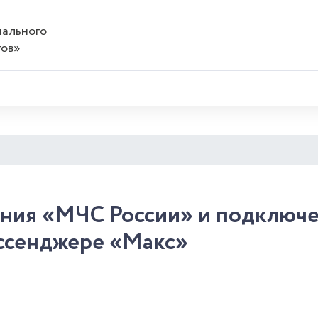
нального
гов»
ния «МЧС России» и подключе
ессенджере «Макс»